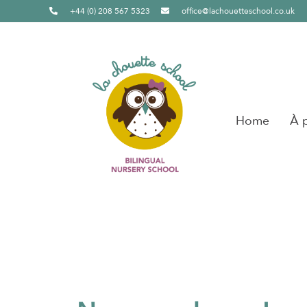
+44 (0) 208 567 5323
office@lachouetteschool.co.uk
Home
À 