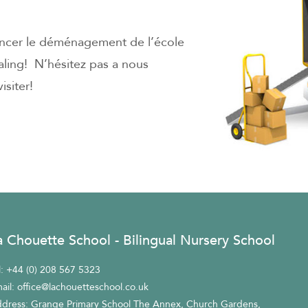
ncer le déménagement de l’école
aling! N’hésitez pas a nous
isiter!
a Chouette School - Bilingual Nursery School
l:
+44 (0) 208 567 5323
ail:
office@lachouetteschool.co.uk
dress: Grange Primary School The Annex, Church Gardens,