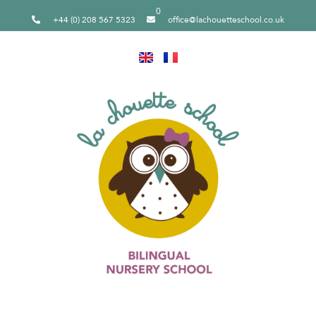
0
+44 (0) 208 567 5323
office@lachouetteschool.co.uk