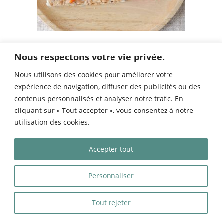
Un service de cantine avec des repas chauds,
Nous respectons votre vie privée.
est proposé pour tous les enfants de l’école.
Nous utilisons des cookies pour améliorer votre
expérience de navigation, diffuser des publicités ou des
La Chouette School propose des
menus
contenus personnalisés et analyser notre trafic. En
équilibrés et sains
, composés de produits frais
cliquant sur « Tout accepter », vous consentez à notre
et de saisons.
utilisation des cookies.
La cantine peut être un évènement stressant
Accepter tout
pour l’enfant. A La Chouette School, il aura la
Personnaliser
possibilité de déjeuner dans un endroit calme
et rassurant. Votre enfant aura le temps de
Tout rejeter
manger et de se sentir à l’aise pour déjeuner